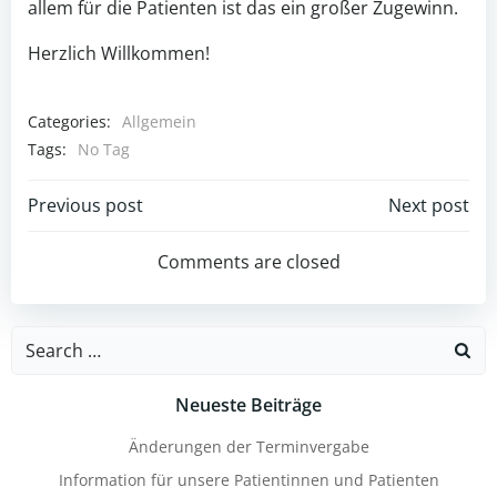
allem für die Patienten ist das ein großer Zugewinn.
Herzlich Willkommen!
Categories:
Allgemein
Tags:
No Tag
Post
Post
Previous post
Next post
navigation
navigation
Comments are closed
Search
for:
Neueste Beiträge
Änderungen der Terminvergabe
Information für unsere Patientinnen und Patienten